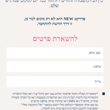
בין הבית,העבודה והחיים - ולחזור בכל יום למקום שמרגיש
שלם.
פרויקט NEW הוא לא רק מקום לגור בו,
זו דרך חדשה להתחבר.
להשארת פרטים
*מאשר\ת קבלת חומר פרסומי ומידע ענב יזום ניהול ש.ר ו/או מכל החברות
הקשורות בה לרבות חברות בת ו/או שותפויות מטעמה ו/או כל חברה קשורה
אחרת, בדוא"ל ו\או SMS ו\או שיחות שיווק טלפוני וכיוצ"ב
גם אם אחד ממספרי הטלפון שלי רשום במאגר "אל תתקשרו אליי"
ומסכים\ה לתקנון ולמדיניות הפרטיות ניתן להסרה.